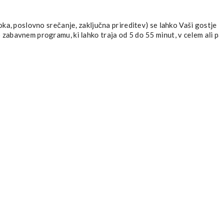
roka, poslovno srečanje, zaključna prireditev) se lahko Vaši gostje
 zabavnem programu, ki lahko traja od 5 do 55 minut, v celem ali p
©2015 artistika.si - All rights reserved.