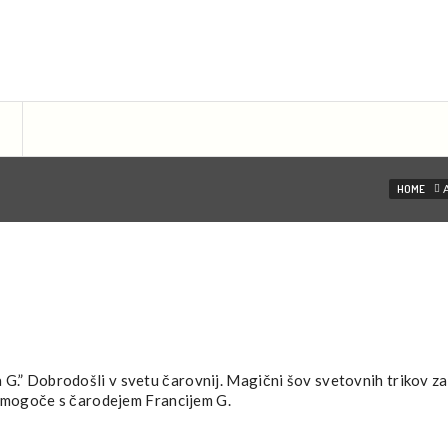
ist managament
HOME
.” Dobrodošli v svetu čarovnij. Magični šov svetovnih trikov za
 mogoče s čarodejem Francijem G.