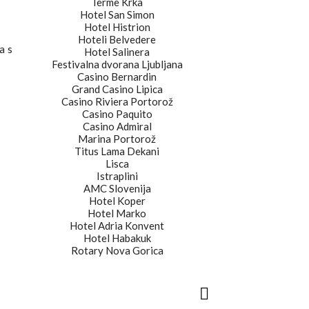
Terme Krka
Hotel San Simon
Hotel Histrion
Hoteli Belvedere
a s
Hotel Salinera
Festivalna dvorana Ljubljana
Casino Bernardin
Grand Casino Lipica
Casino Riviera Portorož
Casino Paquito
Casino Admiral
Marina Portorož
Titus Lama Dekani
Lisca
Istraplini
AMC Slovenija
Hotel Koper
Hotel Marko
Hotel Adria Konvent
Hotel Habakuk
Rotary Nova Gorica