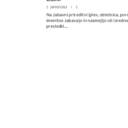
28/03/2013
Na zabavni prireditvi (ples, obletnica, po
imenitno zabavajo in nasmejijo ob izredno
presledki....