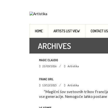
Music agency, Entertainment organisers, Art
HOME
ARTISTS LIST VIEW
CONTACT US
ARCHIVES
MAGIC CLAUDIO
21/03/2016
Artistika
FRANC GRIL
13/12/2015
Artistika
“Magični šov svetovnih trikov Francija G
vse generacije. Nemogoče lahko postane
WLADIMIR