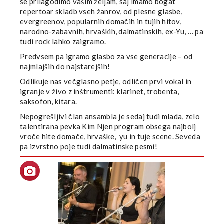
se prilagodimo vašim željam, saj imamo bogat
repertoar skladb vseh žanrov, od plesne glasbe,
evergreenov, popularnih domačih in tujih hitov,
narodno-zabavnih, hrvaških, dalmatinskih, ex-Yu, … pa
tudi rock lahko zaigramo.
Predvsem pa igramo glasbo za vse generacije – od
najmlajših do najstarejših!
Odlikuje nas večglasno petje, odličen prvi vokal in
igranje v živo z inštrumenti: klarinet, trobenta,
saksofon, kitara.
Nepogrešljivi član ansambla je sedaj tudi mlada, zelo
talentirana pevka Kim Njen program obsega najbolj
vroče hite domače, hrvaške, yu in tuje scene. Seveda
pa izvrstno poje tudi dalmatinske pesmi!